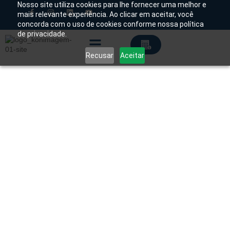
Nosso site utiliza cookies para lhe fornecer uma melhor e
mais relevante experiência. Ao clicar em aceitar, você
concorda com o uso de cookies conforme nossa política
Chamado Técnico
de privacidade.
Recusar
Aceitar
Soluções Tecnológicas
Início
/
Produtos
/
Injetora de
Contraste
/
Tomografia
/ Injetora de Contraste para
Tomografia CT Optivantage Guerbet