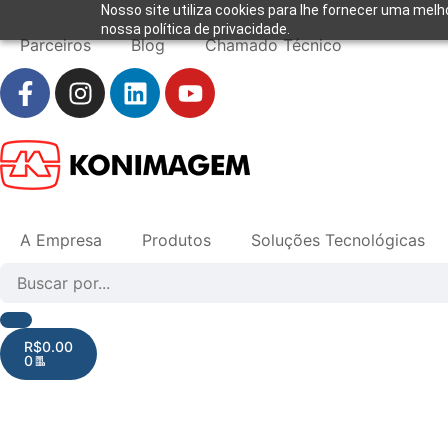
Nosso site utiliza cookies para lhe fornecer uma melh
nossa política de privacidade.
Parceiros
Blog
Chamado Técnico
A Empresa
Produtos
Soluções Tecnológicas
R$
0.00
0