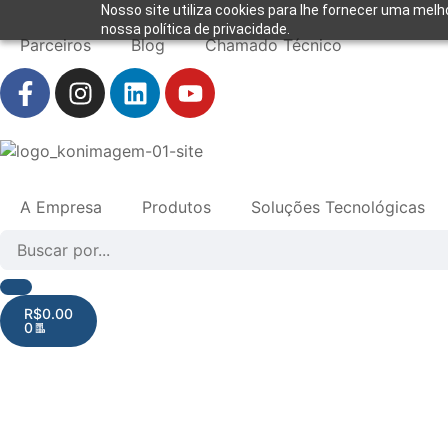
Nosso site utiliza cookies para lhe fornecer uma melh
nossa política de privacidade.
Parceiros
Blog
Chamado Técnico
A Empresa
Produtos
Soluções Tecnológicas
R$
0.00
0