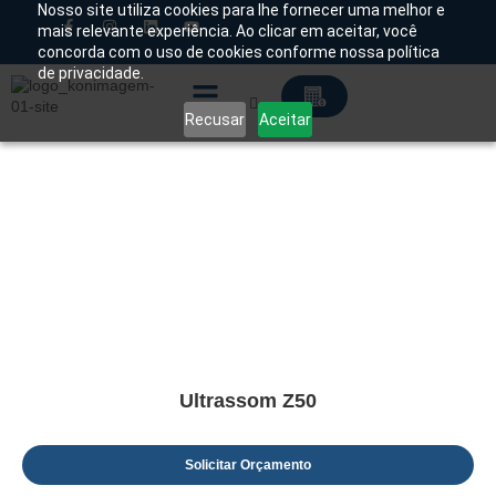
Nosso site utiliza cookies para lhe fornecer uma melhor e
mais relevante experiência. Ao clicar em aceitar, você
concorda com o uso de cookies conforme nossa política
Chamado Técnico
de privacidade.
Recusar
Aceitar
Soluções Tecnológicas
Início
/
Produtos
/
Ultrassom
/
Humano
/ Portátil
Ultrassom Z50
Solicitar Orçamento