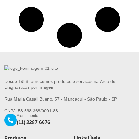
Desde 1988 fornecemos produtos e serviços na Área de
Diagnósticos por Imagem
Rua Maria Casali Bueno, 57 - Mandaqui - São Paulo - SP.
CNPJ: 58.598.368/0001-83
Atendimento
(11) 2287-6676
Produtos
Links Úteis