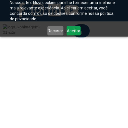
Nosso site utiliza cookies para lhe fornecer uma melhor e
mais relevante experiência. Ao clicar em aceitar, você
concorda com o uso de cookies conforme nossa política
Chamado Técnico
de privacidade.
Recusar
Aceitar
Soluções Tecnológicas
Início
/
Produtos
/
Acessórios Radiologia
/
Proteção
Radiológica
/ Avental Panorâmico Adulto