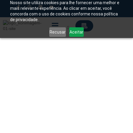
Nosso site utiliza cookies para lhe fornecer uma melhor e
mais relevante experiência. Ao clicar em aceitar, você
concorda com o uso de cookies conforme nossa política
Chamado Técnico
de privacidade.
Recusar
Aceitar
Soluções Tecnológicas
Início
/
Produtos
/
Acessórios Radiologia
/
Proteção
Radiológica
/ Avental Panorâmico Infantil