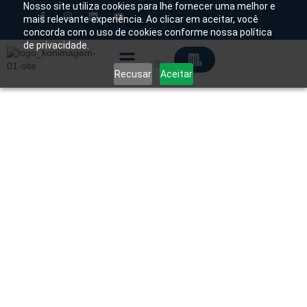
Nosso site utiliza cookies para lhe fornecer uma melhor e
mais relevante experiência. Ao clicar em aceitar, você
concorda com o uso de cookies conforme nossa política
Chamado Técnico
de privacidade.
Recusar
Aceitar
Soluções Tecnológicas
Início
/
Produtos
/
Acessórios Radiologia
/
Sala de
Raio-X
/ Sinaleiro Konex