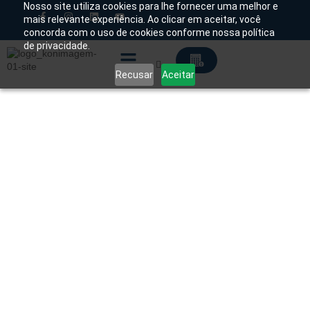
Nosso site utiliza cookies para lhe fornecer uma melhor e
mais relevante experiência. Ao clicar em aceitar, você
concorda com o uso de cookies conforme nossa política
Chamado Técnico
de privacidade.
Recusar
Aceitar
Soluções Tecnológicas
Início
/
Produtos
/
Arco Cirúrgico
/ Arco Cirúrgico
Atena