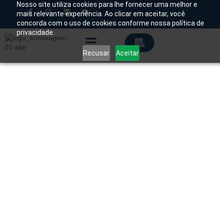
Nosso site utiliza cookies para lhe fornecer uma melhor e
mais relevante experiência. Ao clicar em aceitar, você
concorda com o uso de cookies conforme nossa política de
Chamado Técnico
privacidade.
Recusar
Aceitar
Soluções Tecnológicas
Início
/
Produtos
/
Biópsia
/
Vácuo
/
Elevation
/ Sistem
de Biópsia Mamária BD EleVation™