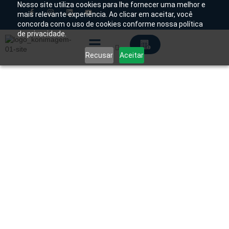
Nosso site utiliza cookies para lhe fornecer uma melhor e
mais relevante experiência. Ao clicar em aceitar, você
concorda com o uso de cookies conforme nossa política
Chamado Técnico
de privacidade.
Recusar
Aceitar
Soluções Tecnológicas
Início
/
Produtos
/
Consumíveis
/
Descartáveis
/ Bolsa
Alko Bag para Enema Alko