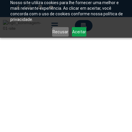
Nosso site utiliza cookies para lhe fornecer uma melhor e
mais relevante experiência. Ao clicar em aceitar, você
concorda com o uso de cookies conforme nossa política de
Chamado Técnico
privacidade.
Recusar
Aceitar
Soluções Tecnológicas
Início
/
Produtos
/
Consumíveis
/
Descartáveis
/ Conec
Descartável para Injetora de Contraste Guerbet