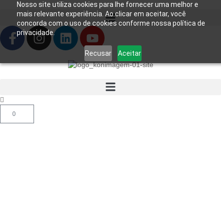
Nosso site utiliza cookies para lhe fornecer uma melhor e
mais relevante experiência. Ao clicar em aceitar, você
concorda com o uso de cookies conforme nossa política de
privacidade.
Recusar
Aceitar
0
Início
/
Produtos
/
Consumíveis
/
Descartáveis
/ Serin
de Alta Pressão Maiwei B01118 – 200 ml