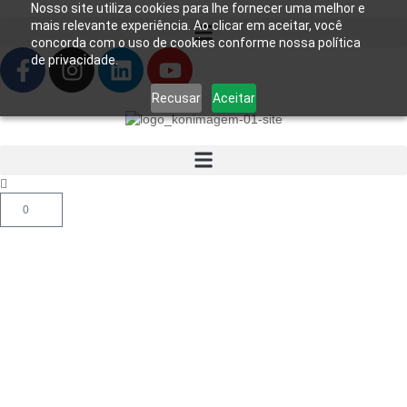
Nosso site utiliza cookies para lhe fornecer uma melhor e
mais relevante experiência. Ao clicar em aceitar, você
concorda com o uso de cookies conforme nossa política
de privacidade.
Recusar
Aceitar
0
Início
/
Produtos
/
Injetora de
Contraste
/
Ressonância
/ Sistema de Injeção para