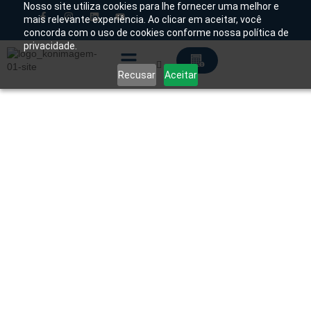
Nosso site utiliza cookies para lhe fornecer uma melhor e
mais relevante experiência. Ao clicar em aceitar, você
concorda com o uso de cookies conforme nossa política de
Chamado Técnico
privacidade.
Recusar
Aceitar
Soluções Tecnológicas
Início
/
Produtos
/
Mamografia
/
Analógico
/ Mamógraf
Analógico Aurora LOTUS