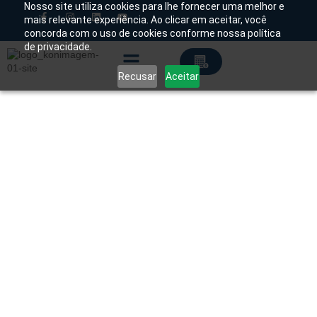
Nosso site utiliza cookies para lhe fornecer uma melhor e
mais relevante experiência. Ao clicar em aceitar, você
concorda com o uso de cookies conforme nossa política
Chamado Técnico
de privacidade.
Recusar
Aceitar
Soluções Tecnológicas
Início
/
Produtos
/
Mamografia
/
Digital
/ Mamógrafo
Digital Aurora