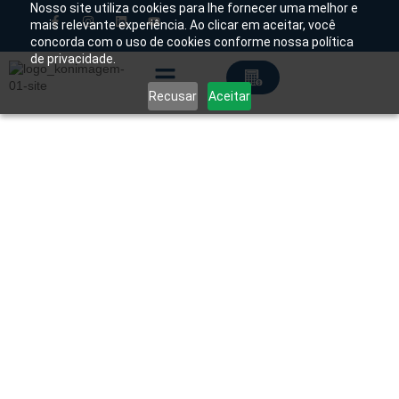
Nosso site utiliza cookies para lhe fornecer uma melhor e
mais relevante experiência. Ao clicar em aceitar, você
concorda com o uso de cookies conforme nossa política
Chamado Técnico
de privacidade.
Recusar
Aceitar
Soluções Tecnológicas
Início
/
Produtos
/
Raio-X
/
DR
/ Radiologia Direta
DR – VIVIX-S F series – VIEWORKS