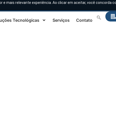
or e mais relevante experiência. Ao clicar em aceitar, você concorda
uções Tecnológicas
Serviços
Contato
MONITOR LG 12 MP 
31HN713D
Início
/
Produtos
/
Soluções Tecnológicas
/
Monitore
Diagnósticos
/ MONITOR LG 12 MP – 31HN713D