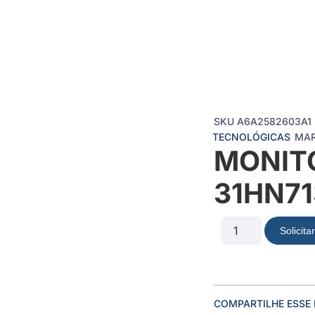
SKU
A6A2582603A1
TECNOLÓGICAS
MA
MONITO
31HN7
Solicit
COMPARTILHE ESSE