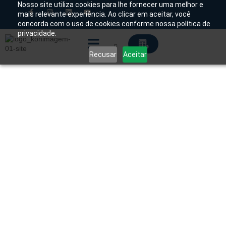
Nosso site utiliza cookies para lhe fornecer uma melhor e
mais relevante experiência. Ao clicar em aceitar, você
concorda com o uso de cookies conforme nossa política de
Chamado Técnico
privacidade.
Recusar
Aceitar
Soluções Tecnológicas
Início
/
Produtos
/
Ultrassom
/
Humano
/
Fixo
/ Ultras
Consona N8