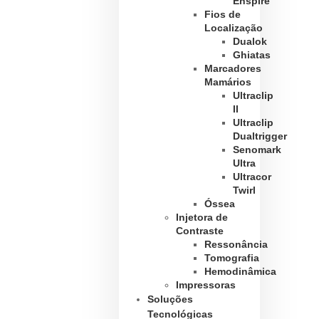
Enspire
Fios de
Localização
Dualok
Ghiatas
Marcadores
Mamários
Ultraclip
II
Ultraclip
Dualtrigger
Senomark
Ultra
Ultracor
Twirl
Óssea
Injetora de
Contraste
Ressonância
Tomografia
Hemodinâmica
Impressoras
Soluções
Tecnológicas