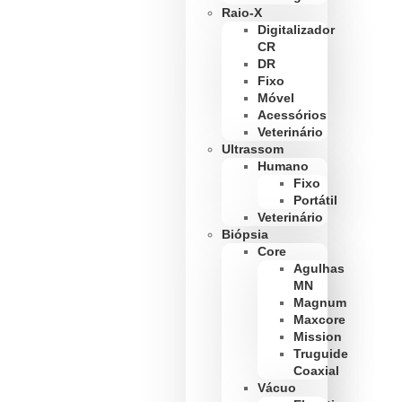
Raio-X
Digitalizador
CR
DR
Fixo
Móvel
Acessórios
Veterinário
Ultrassom
Humano
Fixo
Portátil
Veterinário
Biópsia
Core
Agulhas
MN
Magnum
Maxcore
Mission
Truguide
Coaxial
Vácuo