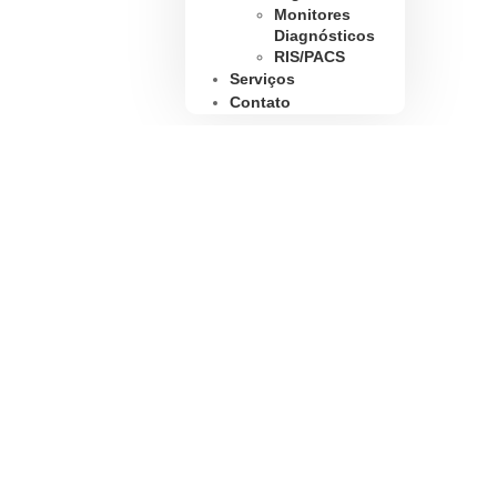
Monitores
Diagnósticos
RIS/PACS
Serviços
Contato
Início
/
Produtos
/
Ultrassom
/
Humano
/
Fixo
/ Ultras
Nuewa I9