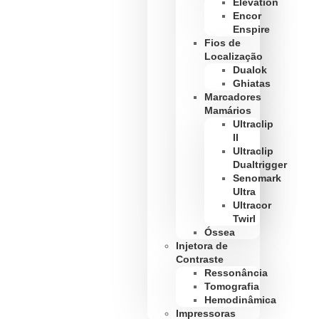
Elevation
Encor
Enspire
Fios de
Localização
Dualok
Ghiatas
Marcadores
Mamários
Ultraclip
II
Ultraclip
Dualtrigger
Senomark
Ultra
Ultracor
Twirl
Óssea
Injetora de
Contraste
Ressonância
Tomografia
Hemodinâmica
Impressoras