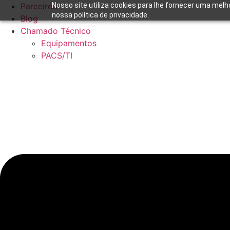
Ir
Parceiros
Nosso site utiliza cookies para lhe fornecer uma melh
nossa política de privacidade.
para
Blog
o
Chamado Técnico
conteúdo
Equipamentos
PACS/TI