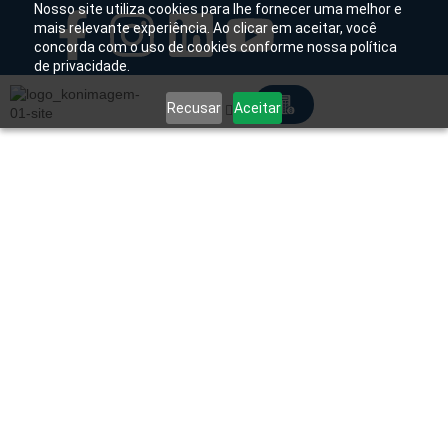
Nosso site utiliza cookies para lhe fornecer uma melhor e
mais relevante experiência. Ao clicar em aceitar, você
concorda com o uso de cookies conforme nossa política
Chamado Técnico
de privacidade.
Recusar
Aceitar
Soluções Tecnológicas
Início
/
Produtos
/
Consumíveis
/
Filmes
/ Filme
Analógico para Raio-X Ortho CP-GU AGFA