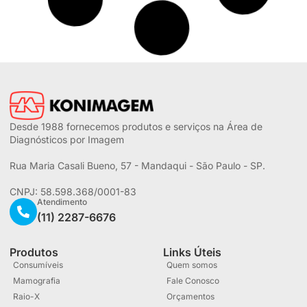
Filme para Hemodinâmica Drystar DT 2B AGFA
Solicitar Orçamento
Filme para Raio-X Drystar DT 2B AGFA