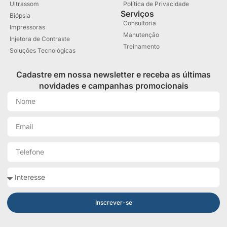
Solicitar Orçamento
Filme para Ressonância Magnética Drystar DT