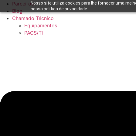
Ir
Parceiros
Nosso site utiliza cookies para lhe fornecer uma melh
nossa política de privacidade.
para
Blog
o
Chamado Técnico
conteúdo
Equipamentos
PACS/TI