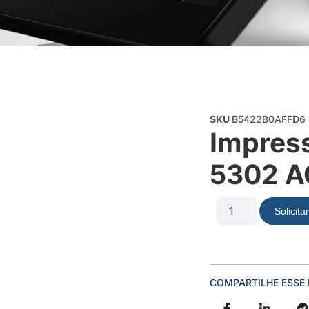
SKU
B5422B0AFFD6
Impress
5302 A
Solicit
COMPARTILHE ESSE