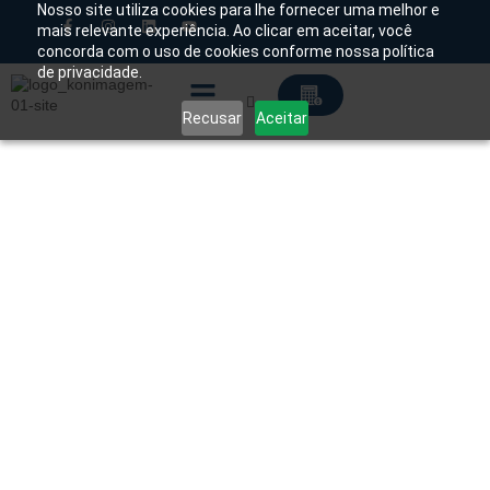
Nosso site utiliza cookies para lhe fornecer uma melhor e
mais relevante experiência. Ao clicar em aceitar, você
concorda com o uso de cookies conforme nossa política
Chamado Técnico
de privacidade.
Recusar
Aceitar
Soluções Tecnológicas
Início
/
Produtos
/
Mamografia
/
Analógico
/ Cassetes
e Plates para Mamografia AGFA