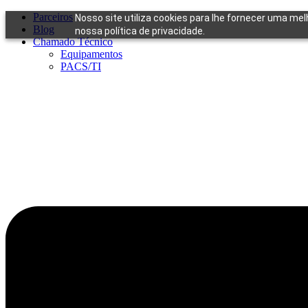
Ir
Parceiros
Nosso site utiliza cookies para lhe fornecer uma me
para
Blog
nossa política de privacidade.
o
Chamado Técnico
conteúdo
Equipamentos
PACS/TI