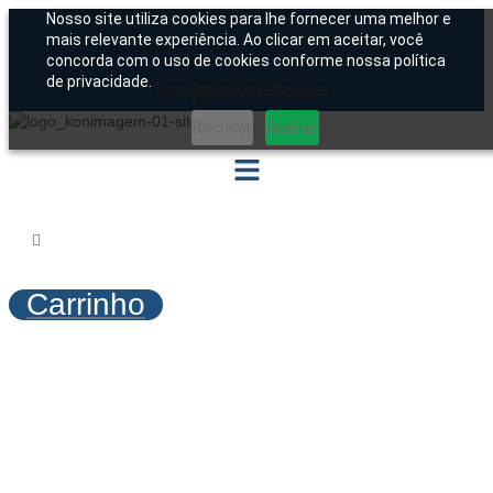
Ir
Nosso site utiliza cookies para lhe fornecer uma melhor e
para
mais relevante experiência. Ao clicar em aceitar, você
o
concorda com o uso de cookies conforme nossa política
conteúdo
de privacidade.
Facebook-
Instagram
Linkedin
Youtube
f
Recusar
Aceitar
Carrinho
Aparelho de Raio-x para
Radiologia DR 100s AGFA
Início
/
Produtos
/
Raio-X
/
Móvel
/ Aparelho de Raio-x
para Radiologia DR 100s AGFA