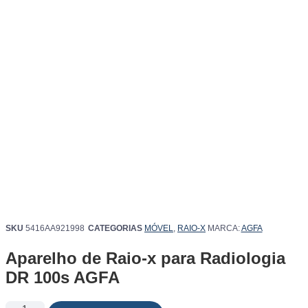
SKU
5416AA921998
CATEGORIAS
MÓVEL
,
RAIO-X
MARCA:
AGFA
Aparelho de Raio-x para Radiologia
DR 100s AGFA
Aparelho