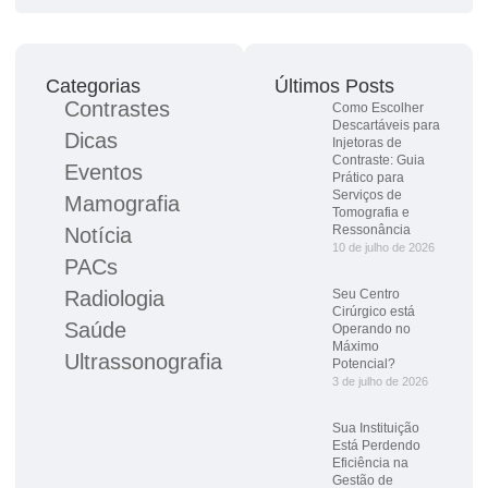
Categorias
Últimos Posts
Contrastes
Como Escolher
Descartáveis para
Dicas
Injetoras de
Contraste: Guia
Eventos
Prático para
Serviços de
Mamografia
Tomografia e
Ressonância
Notícia
10 de julho de 2026
PACs
Radiologia
Seu Centro
Cirúrgico está
Saúde
Operando no
Máximo
Ultrassonografia
Potencial?
3 de julho de 2026
Sua Instituição
Está Perdendo
Eficiência na
Gestão de