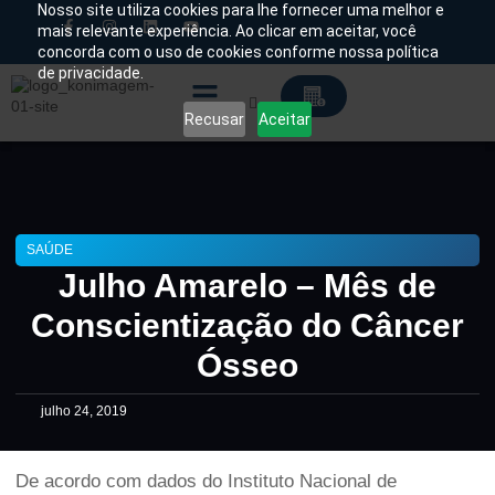
Nosso site utiliza cookies para lhe fornecer uma melhor e
mais relevante experiência. Ao clicar em aceitar, você
concorda com o uso de cookies conforme nossa política
Chamado Técnico
de privacidade.
Recusar
Aceitar
Soluções Tecnológicas
SAÚDE
Julho Amarelo – Mês de
Conscientização do Câncer
Ósseo
julho 24, 2019
De acordo com dados do Instituto Nacional de