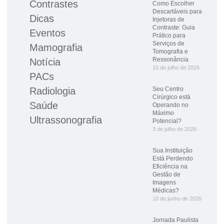
Contrastes
Como Escolher
Descartáveis para
Dicas
Injetoras de
Contraste: Guia
Eventos
Prático para
Serviços de
Mamografia
Tomografia e
Ressonância
Notícia
10 de julho de 2026
PACs
Radiologia
Seu Centro
Cirúrgico está
Saúde
Operando no
Máximo
Ultrassonografia
Potencial?
3 de julho de 2026
Sua Instituição
Está Perdendo
Eficiência na
Gestão de
Imagens
Médicas?
10 de junho de 2026
Jornada Paulista