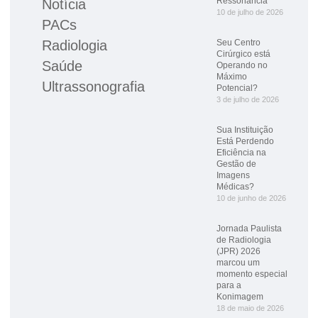
Ressonância
Notícia
10 de julho de 2026
PACs
Radiologia
Seu Centro
Cirúrgico está
Saúde
Operando no
Máximo
Ultrassonografia
Potencial?
3 de julho de 2026
Sua Instituição
Está Perdendo
Eficiência na
Gestão de
Imagens
Médicas?
10 de junho de 2026
Jornada Paulista
de Radiologia
(JPR) 2026
marcou um
momento especial
para a
Konimagem
18 de maio de 2026